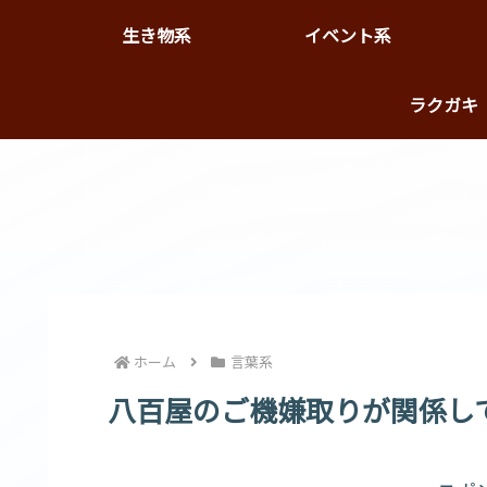
生き物系
イベント系
ラクガ
カエデ＆コチ
ホーム
言葉系
八百屋のご機嫌取りが関係し