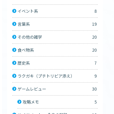
イベント系
8
言葉系
19
その他の雑学
20
食べ物系
20
歴史系
7
ラクガキ（プチトリビア添え）
9
ゲームレビュー
30
攻略メモ
5