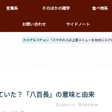
言葉系
そのほかの雑学
食べ物系
キ
お問い合わせ
サイドノート
ョン「スマホの人は上部メニューを左右にスクロール可だぞ（だよっ）」
カエデ「トップページ↓の
ていた？「八百長」の意味と由来
2024.12.11
2026.08.06