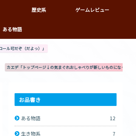
歴史系
ゲームレビュー
ある物語
気まぐれおしゃべりが新しいものになったぞ」(8/3更新)
お品書き
ある物語
12
生き物系
7