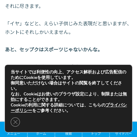
それに尽きます。
「イヤ」などと、えらい子供じみた表現だと思いますが、
ホントにそれしかいえません。
あと、セップクはスポーツじゃないかんな。
でもセップク丸がラストでいざ「ソレ」をやっちまった時
当サイトでは利便性の向上、アクセス解析および広告配信の
のセリフは、勢いがありすぎて思わず吹き出してしまいま
ためにCookieを使用しています。
した。
御同意いただけない場合はサイトの閲覧を終了してくださ
い。
なお、Cookieはお使いのブラウザ設定により、制限または無
効にすることができます。
「いてえええええーーーっ！！」
Cookieの利用に関する詳細については、こちらの
プライバシ
目次
ーポリシー
をご参考ください。
Close GDPR Cookie Banner
そりゃそうだ。
メニュー
ホーム
検索
トップ
サイドバー