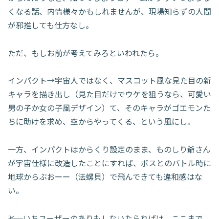
くなる話、
内情様々かもしれませんが、現場知らずの人間
が邪推しても仕方なし。
ただ、もしお前が考えてみろといわれたら。
インパクト→宇宙人ではなく、マスコット風な見た目の新
キャラを描き出し（見た目だけでウケを狙うなら、可愛い
男の子か女の子風デザイン）て、そのキャラがゴエモンた
ちに助けを求め、空からやってくる、という風にし。
一方、インパクトはからくり設定のまま、ものしり爺さん
が宇宙仕様に改造したことにすれば、ボスとのバトル時に
地球からぶおーー（法螺貝）で飛んできても違和感はな
い。
――と、いちユーザーのありもしないたらればは、ここまで。