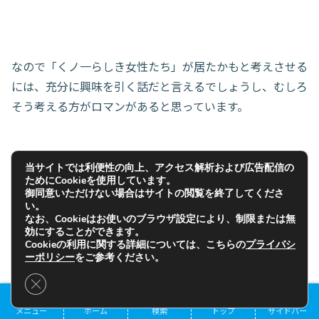
なので「くノ一らしき女性たち」が居たかもと考えさせる
には、充分に興味を引く話だと言えるでしょうし、むしろ
そう考える方がロマンがあると思っています。
当サイトでは利便性の向上、アクセス解析および広告配信の
ためにCookieを使用しています。
御同意いただけない場合はサイトの閲覧を終了してくださ
い。
なお、Cookieはお使いのブラウザ設定により、制限または無
さて、ここからは筆者が立てた「忍びが居たとすれば、女
効にすることができます。
性の忍びも居たろうよ」的な仮説を、だいぶ変な角度から
Cookieの利用に関する詳細については、こちらの
プライバシ
目次
ーポリシー
をご参考ください。
解釈しようと思います。
Close GDPR Cookie Banner
メニュー
ホーム
検索
トップ
サイドバー