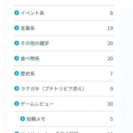
イベント系
8
言葉系
19
その他の雑学
20
食べ物系
20
歴史系
7
ラクガキ（プチトリビア添え）
9
ゲームレビュー
30
攻略メモ
5