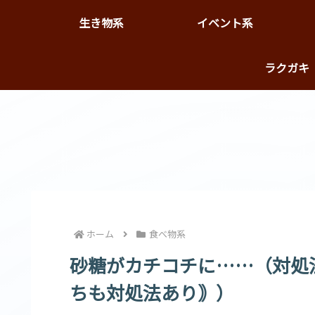
生き物系
イベント系
ラクガ
カエデ＆コチョン
ホーム
食べ物系
砂糖がカチコチに……（対処
ちも対処法あり｠）