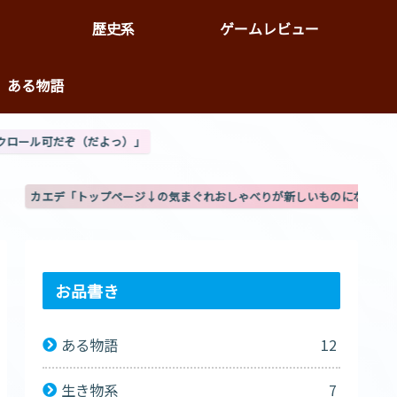
歴史系
ゲームレビュー
ある物語
ぐれおしゃべりが新しいものになったぞ」(8/3更新)
お品書き
ある物語
12
生き物系
7