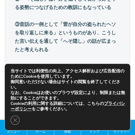
る姿勢につなげるための教訓にもなっている
③昔話の一例として「雷が自分の盗られたヘソ
を取り返しに来る」というものがあり、こうし
た言い伝えを通して「へそ隠し」の話が広まっ
たと考えられる
当サイトでは利便性の向上、アクセス解析および広告配信の
ためにCookieを使用しています。
御同意いただけない場合はサイトの閲覧を終了してくださ
雷が和尚にへそを盗られるという先
い。
ほどの昔話があることから、雷が自
なお、Cookieはお使いのブラウザ設定により、制限または無
効にすることができます。
分のへそを取り戻すため、今度は他
Cookieの利用に関する詳細については、こちらの
プライバシ
目次
者のへそを狙うようになった。
ーポリシー
をご参考ください。
Close GDPR Cookie Banner
そういう昔話から、今度は子供の健
メニュー
ホーム
検索
トップ
サイドバー
康を守るための教訓が生まれたとす