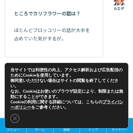
ところでカリフラワーの話は？
ほとんどブロッコリーの話が大半を
占めていた気がするが。
当サイトでは利便性の向上、アクセス解析および広告配信の
ためにCookieを使用しています。
忘れてた！
御同意いただけない場合はサイトの閲覧を終了してくださ
い。
なお、Cookieはお使いのブラウザ設定により、制限または無
一応付け足しておくと、指定野菜の
効にすることができます。
次に重要な
特定野菜
って扱いみた
Cookieの利用に関する詳細については、こちらの
プライバシ
目次
ーポリシー
をご参考ください。
い。
Close GDPR Cookie Banner
でも筆者もほとんど食べてないか
メニュー
ホーム
検索
トップ
サイドバー