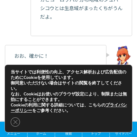
シコウとは生息域がまったくちがうん
だよ。
おお、確かに！
となると、本来はシュバシコウが赤子
当サイトでは利便性の向上、アクセス解析および広告配信の
ためにCookieを使用しています。
を運んでくるという話以外あり得な
御同意いただけない場合はサイトの閲覧を終了してくださ
い。
いのだな。
なお、Cookieはお使いのブラウザ設定により、制限または無
効にすることができます。
Cookieの利用に関する詳細については、こちらの
プライバシ
目次
ーポリシー
をご参考ください。
Close GDPR Cookie Banner
そう！ だから、同じヨーロッパ出
メニュー
ホーム
検索
トップ
サイドバー