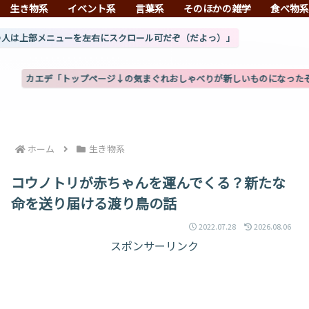
生き物系
イベント系
言葉系
そのほかの雑学
食べ物
ーを左右にスクロール可だぞ（だよっ）」
トップページ↓の気まぐれおしゃべりが新しいものになったぞ」(8/3更新)
ホーム
生き物系
コウノトリが赤ちゃんを運んでくる？新たな
命を送り届ける渡り鳥の話
2022.07.28
2026.08.06
スポンサーリンク