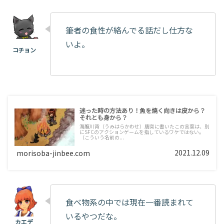
筆者の食性が絡んでる話だし仕方な
いよ。
迷った時の方法あり！魚を焼く向きは皮から？
それとも身から？
海腹川背（うみはらかわせ）唐突に書いたこの言葉は、別
にSFCのアクションゲームを指しているワケではない。
（こういう名前の...
2021.12.09
morisoba-jinbee.com
食べ物系の中では現在一番読まれて
いるやつだな。