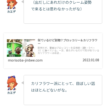
（出だしにあれだけのクレーム姿勢
で来るとは思わなかったがな）
似ているけど別物？ブロッコリー＆カリフラワ
ー
突然だが、筆者はブロッコリーを日常的（週4・5ペー
ス）に食べている。一方、色ちがいなだけで形が似ている
カリフラワーはほぼ...
2022.01.08
morisoba-jinbee.com
カリフラワー派にとって、目ぼしい話
はほとんどないがな。